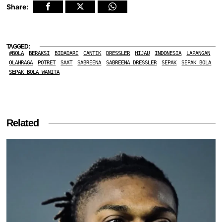
Share:
TAGGED:
#BOLA
BERAKSI
BIDADARI
CANTIK
DRESSLER
HIJAU
INDONESIA
LAPANGAN
OLAHRAGA
POTRET
SAAT
SABREENA
SABREENA DRESSLER
SEPAK
SEPAK BOLA
SEPAK BOLA WANITA
Related