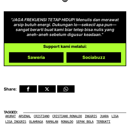
"JAGA FREKUENSI TETAP HIDUP! Menulis dan merawat
arsip butuh energi. Dukungan lo—sekecil apa pun—
sangat berarti buat kami biar tetep bisa nulis yang
aneh-aneh sebelum digusur keadaan."
Support kami melalui:
Saweria
Sociabuzz
Share:
TAGGED:
AKURAT
ARSENAL
CRISTIANO
CRISTIANO RONALDO
INGGRIS
JUARA
LIGA
LIGA INGGRIS
OLAHRAGA
RAMALAN
RONALDO
SEPAK BOLA
TERBUKTI