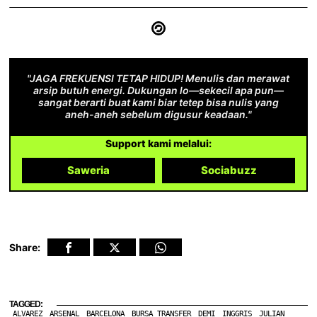
"JAGA FREKUENSI TETAP HIDUP! Menulis dan merawat
arsip butuh energi. Dukungan lo—sekecil apa pun—
sangat berarti buat kami biar tetep bisa nulis yang
aneh-aneh sebelum digusur keadaan."
Support kami melalui:
Saweria
Sociabuzz
Share:
TAGGED:
ALVAREZ
ARSENAL
BARCELONA
BURSA TRANSFER
DEMI
INGGRIS
JULIAN