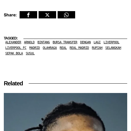
Share:
TAGGED:
ALEXANDER
ARNOLD
BINTANG
BURSA TRANSFER
DENGAN
LAGI
LIVERPOOL
LIVERPOOL FC
MADRID
OLAHRAGA
REAL
REAL MADRID
RUPIAH
SELANGKAH
SEPAK BOLA
SUSUL
Related