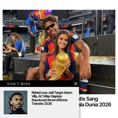
DON'T MISS
Rafael Leao Jadi Target Aston
Villa, AC Milan Siapkan
Lamine Yamal Balas Pesan Romantis Sang
Keputusan Besar di Bursa
Kekasih Setelah Spanyol Juara Piala Dunia 2026
Transfer 2026