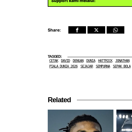
Support kami melalui:
Share:
TAGGED:
CETAK
DAVID
DENGAN
DUNIA
HATTRICK
JONATHAN
PIALA DUNIA 2026
SEJAJAR
SEMPURNA
SEPAK BOLA
Related