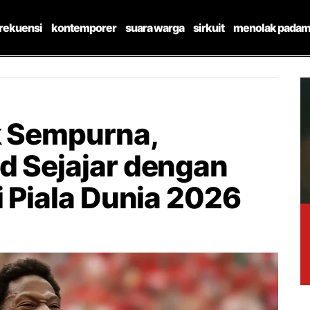
frekuensi
kontemporer
suara warga
sirkuit
menolak padam
k Sempurna,
d Sejajar dengan
i Piala Dunia 2026