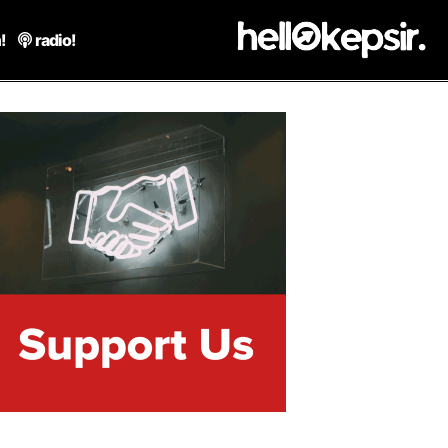
!
radio!