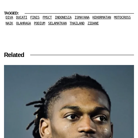
TAGGED:
DIVA
DUCATI
FINIS
FMSCT
INDONESIA
ISMAYANA
KEHORMATAN
MOTOCROSS
NAIK
OLAHRAGA
PODIUM
SELAMATKAN
THAILAND
ZIDANE
Related