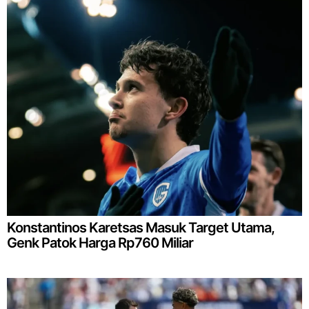
Konstantinos Karetsas Masuk Target Utama,
Genk Patok Harga Rp760 Miliar