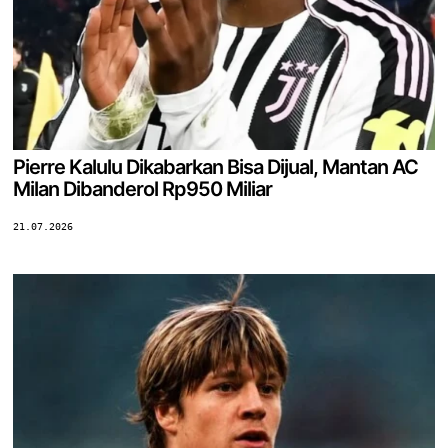
Pierre Kalulu Dikabarkan Bisa Dijual, Mantan AC
Milan Dibanderol Rp950 Miliar
21.07.2026