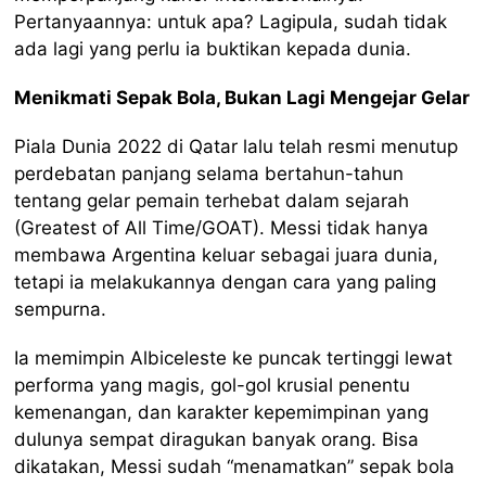
Pertanyaannya: untuk apa? Lagipula, sudah tidak
ada lagi yang perlu ia buktikan kepada dunia.
Menikmati Sepak Bola, Bukan Lagi Mengejar Gelar
Piala Dunia 2022 di Qatar lalu telah resmi menutup
perdebatan panjang selama bertahun-tahun
tentang gelar pemain terhebat dalam sejarah
(Greatest of All Time/GOAT). Messi tidak hanya
membawa Argentina keluar sebagai juara dunia,
tetapi ia melakukannya dengan cara yang paling
sempurna.
Ia memimpin Albiceleste ke puncak tertinggi lewat
performa yang magis, gol-gol krusial penentu
kemenangan, dan karakter kepemimpinan yang
dulunya sempat diragukan banyak orang. Bisa
dikatakan, Messi sudah “menamatkan” sepak bola