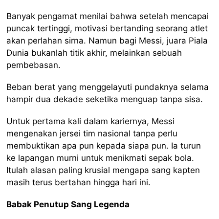
Banyak pengamat menilai bahwa setelah mencapai
puncak tertinggi, motivasi bertanding seorang atlet
akan perlahan sirna. Namun bagi Messi, juara Piala
Dunia bukanlah titik akhir, melainkan sebuah
pembebasan.
Beban berat yang menggelayuti pundaknya selama
hampir dua dekade seketika menguap tanpa sisa.
Untuk pertama kali dalam kariernya, Messi
mengenakan jersei tim nasional tanpa perlu
membuktikan apa pun kepada siapa pun. Ia turun
ke lapangan murni untuk menikmati sepak bola.
Itulah alasan paling krusial mengapa sang kapten
masih terus bertahan hingga hari ini.
Babak Penutup Sang Legenda