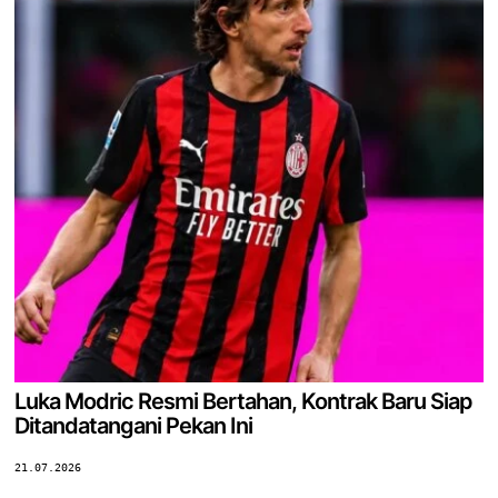
Luka Modric Resmi Bertahan, Kontrak Baru Siap
Ditandatangani Pekan Ini
21.07.2026