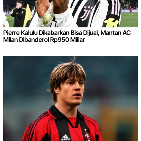
Pierre Kalulu Dikabarkan Bisa Dijual, Mantan AC
Milan Dibanderol Rp950 Miliar