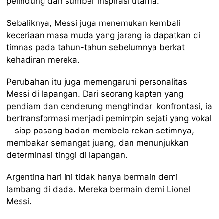
pelindung dan sumber inspirasi utama.
Sebaliknya, Messi juga menemukan kembali
keceriaan masa muda yang jarang ia dapatkan di
timnas pada tahun-tahun sebelumnya berkat
kehadiran mereka.
Perubahan itu juga memengaruhi personalitas
Messi di lapangan. Dari seorang kapten yang
pendiam dan cenderung menghindari konfrontasi, ia
bertransformasi menjadi pemimpin sejati yang vokal
—siap pasang badan membela rekan setimnya,
membakar semangat juang, dan menunjukkan
determinasi tinggi di lapangan.
Argentina hari ini tidak hanya bermain demi
lambang di dada. Mereka bermain demi Lionel
Messi.