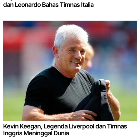
dan Leonardo Bahas Timnas Italia
Kevin Keegan, Legenda Liverpool dan Timnas
Inggris Meninggal Dunia