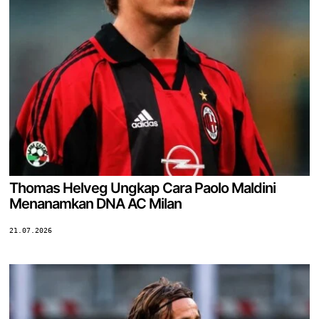
Thomas Helveg Ungkap Cara Paolo Maldini
Menanamkan DNA AC Milan
21.07.2026