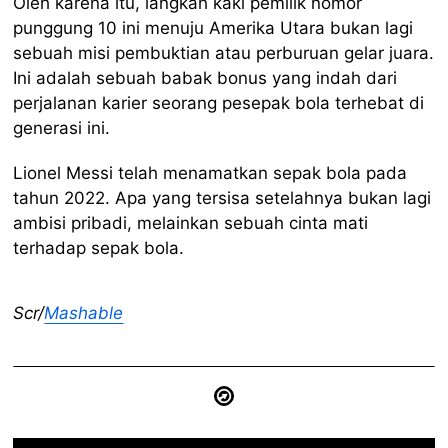
Oleh karena itu, langkah kaki pemilik nomor
punggung 10 ini menuju Amerika Utara bukan lagi
sebuah misi pembuktian atau perburuan gelar juara.
Ini adalah sebuah babak bonus yang indah dari
perjalanan karier seorang pesepak bola terhebat di
generasi ini.
Lionel Messi telah menamatkan sepak bola pada
tahun 2022. Apa yang tersisa setelahnya bukan lagi
ambisi pribadi, melainkan sebuah cinta mati
terhadap sepak bola.
Scr/
Mashable