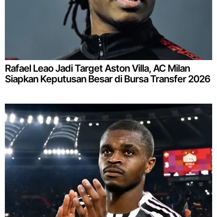
Rafael Leao Jadi Target Aston Villa, AC Milan
Siapkan Keputusan Besar di Bursa Transfer 2026