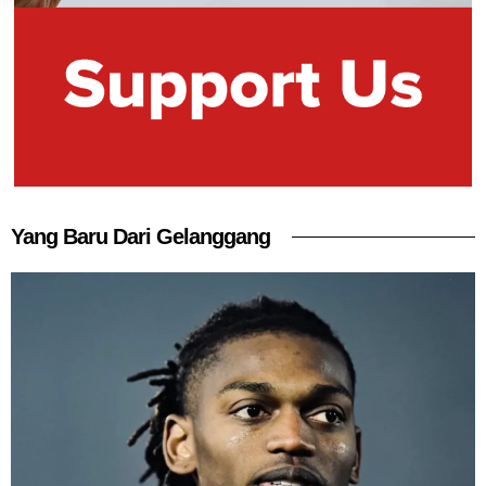
Yang Baru Dari Gelanggang