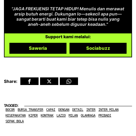
"JAGA FREKUENSI TETAP HIDUP! Menulis dan merawat
arsip butuh energi. Dukungan lo—sekecil apa pun—
sangat berarti buat kami biar tetep bisa nulis yang
aneh-aneh sebelum digusur keadaan."
Support kami melalui:
Saweria
Sociabuzz
Share:
TAGGED:
BOCOR
BURSA TRANSFER
CAPAI
DENGAN
DETAIL
INTER
INTER MILAN
KESEPAKATAN
KIPER
KONTRAK
LAZIO
MILAN
OLAHRAGA
PRIBADI
SEPAK BOLA