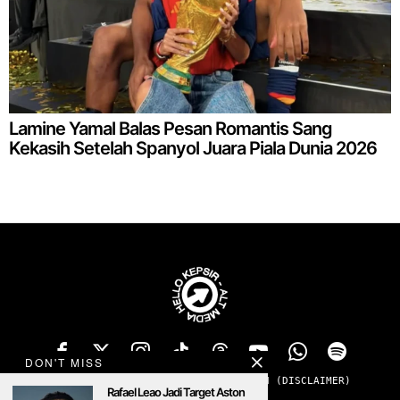
Lamine Yamal Balas Pesan Romantis Sang
Kekasih Setelah Spanyol Juara Piala Dunia 2026
DON'T MISS
TENTANG
PRIVACY
ADS
KONTAK
SANGGAHAN (DISCLAIMER)
Rafael Leao Jadi Target Aston
MENOLAK PADAM