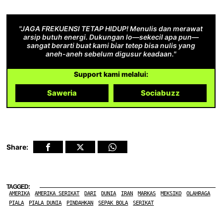
"JAGA FREKUENSI TETAP HIDUP! Menulis dan merawat
arsip butuh energi. Dukungan lo—sekecil apa pun—
sangat berarti buat kami biar tetep bisa nulis yang
aneh-aneh sebelum digusur keadaan."
Support kami melalui:
Saweria
Sociabuzz
Share:
TAGGED:
AMERIKA
AMERIKA SERIKAT
DARI
DUNIA
IRAN
MARKAS
MEKSIKO
OLAHRAGA
PIALA
PIALA DUNIA
PINDAHKAN
SEPAK BOLA
SERIKAT