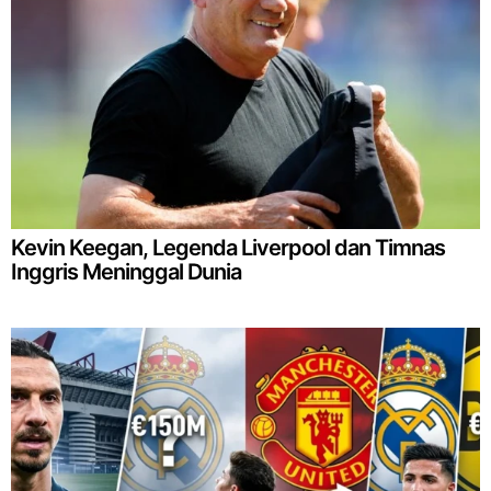
Kevin Keegan, Legenda Liverpool dan Timnas
Inggris Meninggal Dunia