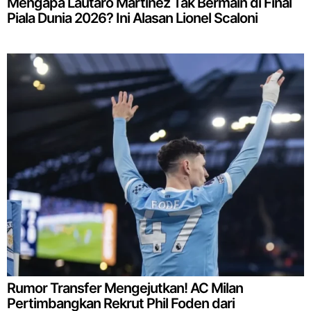
Mengapa Lautaro Martinez Tak Bermain di Final
Piala Dunia 2026? Ini Alasan Lionel Scaloni
Rumor Transfer Mengejutkan! AC Milan
Pertimbangkan Rekrut Phil Foden dari