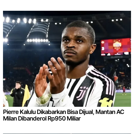
Pierre Kalulu Dikabarkan Bisa Dijual, Mantan AC
Milan Dibanderol Rp950 Miliar