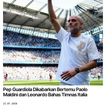
Pep Guardiola Dikabarkan Bertemu Paolo
Maldini dan Leonardo Bahas Timnas Italia
21.07.2026