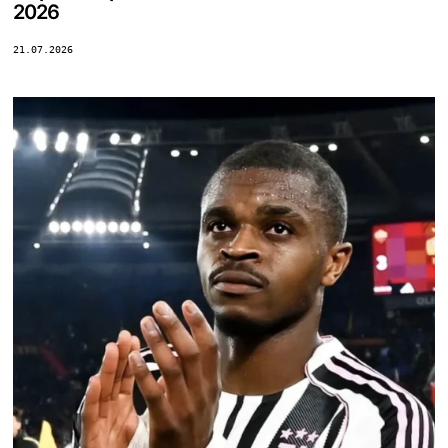
2026
21.07.2026