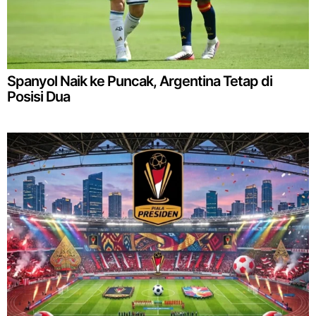
Spanyol Naik ke Puncak, Argentina Tetap di
Posisi Dua