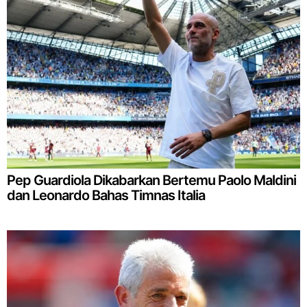
Pep Guardiola Dikabarkan Bertemu Paolo Maldini
dan Leonardo Bahas Timnas Italia