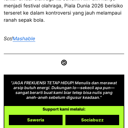
menjadi festival olahraga, Piala Dunia 2026 berisiko
terseret ke dalam kontroversi yang jauh melampaui
ranah sepak bola.
Scr/
Mashable
"JAGA FREKUENSI TETAP HIDUP! Menulis dan merawat
arsip butuh energi. Dukungan lo—sekecil apa pun—
sangat berarti buat kami biar tetep bisa nulis yang
aneh-aneh sebelum digusur keadaan."
Support kami melalui:
Saweria
Sociabuzz