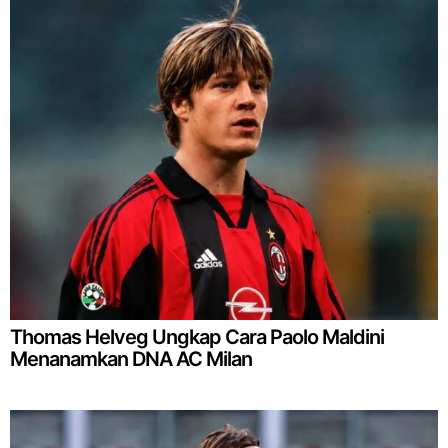
Thomas Helveg Ungkap Cara Paolo Maldini
Menanamkan DNA AC Milan