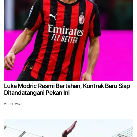
Luka Modric Resmi Bertahan, Kontrak Baru Siap
Ditandatangani Pekan Ini
21.07.2026