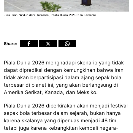
Jika Iran Mundur dari Turnamen, Piala Dunia 2026 Bisa Terancam
Share:
Piala Dunia 2026 menghadapi skenario yang tidak
dapat diprediksi dengan kemungkinan bahwa Iran
tidak akan berpartisipasi dalam ajang sepak bola
terbesar di planet ini, yang akan berlangsung di
Amerika Serikat, Kanada, dan Meksiko.
Piala Dunia 2026 diperkirakan akan menjadi festival
sepak bola terbesar dalam sejarah, bukan hanya
karena skalanya yang diperluas menjadi 48 tim,
tetapi juga karena kebangkitan kembali negara-