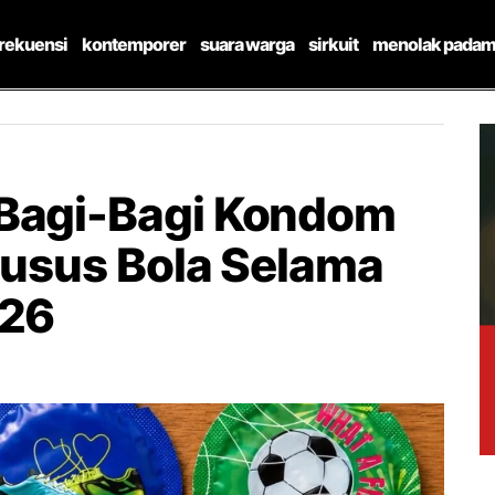
frekuensi
kontemporer
suara warga
sirkuit
menolak padam
 Bagi-Bagi Kondom
husus Bola Selama
026