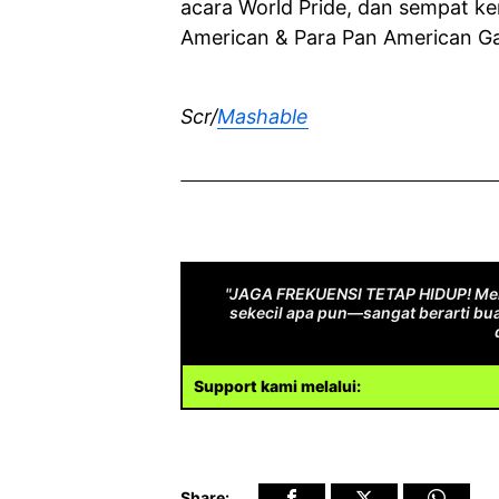
acara World Pride, dan sempat ke
American & Para Pan American G
Scr/
Mashable
"JAGA FREKUENSI TETAP HIDUP! Men
sekecil apa pun—sangat berarti bua
Support kami melalui:
Share: