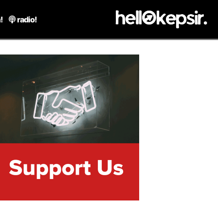
!
radio!