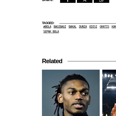
TAGGED:
#BOLA
BAGIBAGI
BAKAL
DUNIA
EDISI
GRATIS
KA
SEPAK BOLA
Related