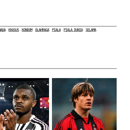
NADA
KHUSUS
KONDOM
OLAHRAGA
PIALA
PIALA DUNIA
SELAMA