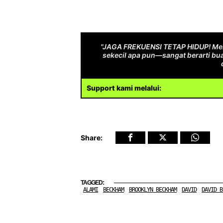
"JAGA FREKUENSI TETAP HIDUP! Men
sekecil apa pun—sangat berarti bua
Support kami melalui:
Share:
TAGGED:
ALAMI
BECKHAM
BROOKLYN BECKHAM
DAVID
DAVID B