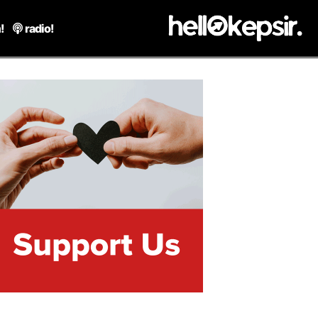
!
radio!