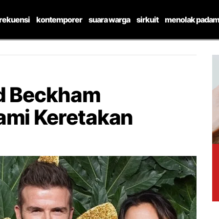
frekuensi
kontemporer
suara warga
sirkuit
menolak padam
id Beckham
ami Keretakan