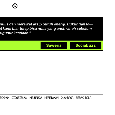
ulis dan merawat arsip butuh energi. Dukungan lo—
t kami biar tetep bisa nulis yang aneh-aneh sebelum
digusur keadaan."
Saweria
Sociabuzz
ECKHAM
DIGOSIPKAN
KELUARGA
KERETAKAN
OLAHRAGA
SEPAK BOLA