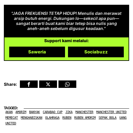
"JAGA FREKUENSI TETAP HIDUP! Menulis dan merawat
arsip butuh energi. Dukungan lo—sekecil apa pun—
sangat berarti buat kami biar tetep bisa nulis yang
aneh-aneh sebelum digusur keadaan."
Support kami melalui:
Saweria
Sociabuzz
Share:
TAGGED:
AKAN
AMORIM
BANYAK
CARABAO CUP
JIKA
MANCHESTER
MANCHESTER UNITED
MEMECAT
MENGHABISKAN
OLAHRAGA
RUBEN
RUBEN AMORIM
SEPAK BOLA
UANG
UNITED