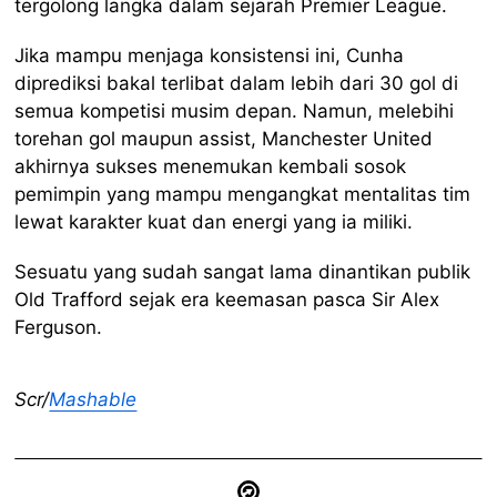
tergolong langka dalam sejarah Premier League.
Jika mampu menjaga konsistensi ini, Cunha
diprediksi bakal terlibat dalam lebih dari 30 gol di
semua kompetisi musim depan. Namun, melebihi
torehan gol maupun assist, Manchester United
akhirnya sukses menemukan kembali sosok
pemimpin yang mampu mengangkat mentalitas tim
lewat karakter kuat dan energi yang ia miliki.
Sesuatu yang sudah sangat lama dinantikan publik
Old Trafford sejak era keemasan pasca Sir Alex
Ferguson.
Scr/
Mashable