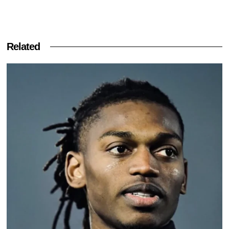
Related