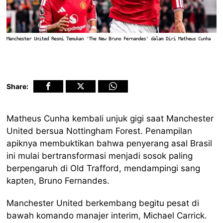
Manchester United Resmi Temukan 'The New Bruno Fernandes' dalam Diri Matheus Cunha
Share:
Matheus Cunha kembali unjuk gigi saat Manchester
United bersua Nottingham Forest. Penampilan
apiknya membuktikan bahwa penyerang asal Brasil
ini mulai bertransformasi menjadi sosok paling
berpengaruh di Old Trafford, mendampingi sang
kapten, Bruno Fernandes.
Manchester United berkembang begitu pesat di
bawah komando manajer interim, Michael Carrick.