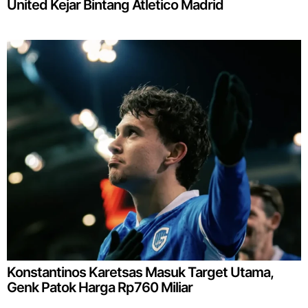
United Kejar Bintang Atletico Madrid
Konstantinos Karetsas Masuk Target Utama,
Genk Patok Harga Rp760 Miliar