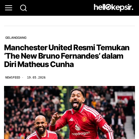
GELANGGANG
Manchester United Resmi Temukan
‘The New Bruno Fernandes’ dalam
Diri Matheus Cunha
NEWSFEED
19.05.2026