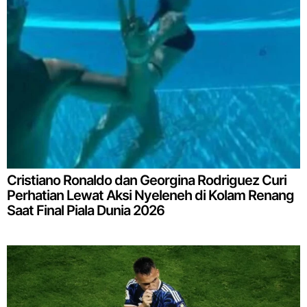
Cristiano Ronaldo dan Georgina Rodriguez Curi
Perhatian Lewat Aksi Nyeleneh di Kolam Renang
Saat Final Piala Dunia 2026