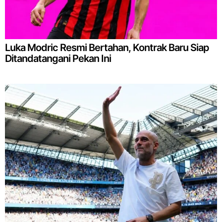
Luka Modric Resmi Bertahan, Kontrak Baru Siap
Ditandatangani Pekan Ini