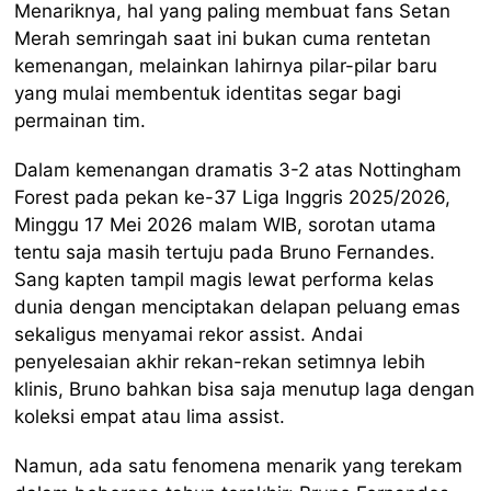
Menariknya, hal yang paling membuat fans Setan
Merah semringah saat ini bukan cuma rentetan
kemenangan, melainkan lahirnya pilar-pilar baru
yang mulai membentuk identitas segar bagi
permainan tim.
Dalam kemenangan dramatis 3-2 atas Nottingham
Forest pada pekan ke-37 Liga Inggris 2025/2026,
Minggu 17 Mei 2026 malam WIB, sorotan utama
tentu saja masih tertuju pada Bruno Fernandes.
Sang kapten tampil magis lewat performa kelas
dunia dengan menciptakan delapan peluang emas
sekaligus menyamai rekor assist. Andai
penyelesaian akhir rekan-rekan setimnya lebih
klinis, Bruno bahkan bisa saja menutup laga dengan
koleksi empat atau lima assist.
Namun, ada satu fenomena menarik yang terekam