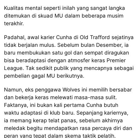
Kualitas mental seperti inilah yang sangat langka
ditemukan di skuad MU dalam beberapa musim
terakhir.
Padahal, awal karier Cunha di Old Trafford sejatinya
tidak berjalan mulus. Sebelum bulan Desember, ia
baru membukukan satu gol dan sempat diragukan
bisa beradaptasi dengan atmosfer keras Premier
League. Tak sedikit publik yang mencapnya sebagai
pembelian gagal MU berikutnya.
Namun, eks penggawa Wolves ini memilih bersabar
dan bekerja keras melewati masa-masa sulit.
Faktanya, ini bukan kali pertama Cunha butuh
waktu adaptasi di klub baru. Sepanjang kariernya,
ia memang kerap telat panas, sebelum akhirnya
meledak begitu mendapatkan rasa percaya diri dan
peran yang tepat dalam skema taktik pelatih.