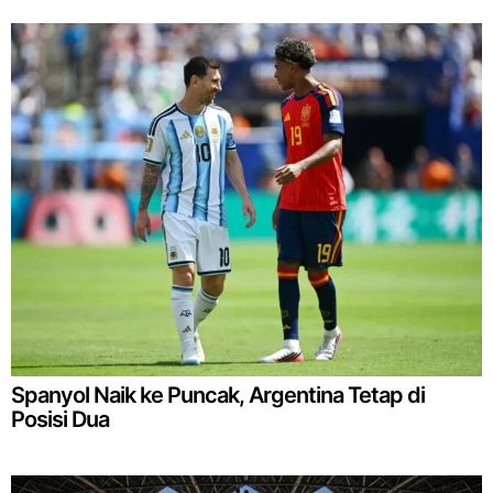
Spanyol Naik ke Puncak, Argentina Tetap di
Posisi Dua