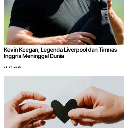
Kevin Keegan, Legenda Liverpool dan Timnas
Inggris Meninggal Dunia
21.07.2026