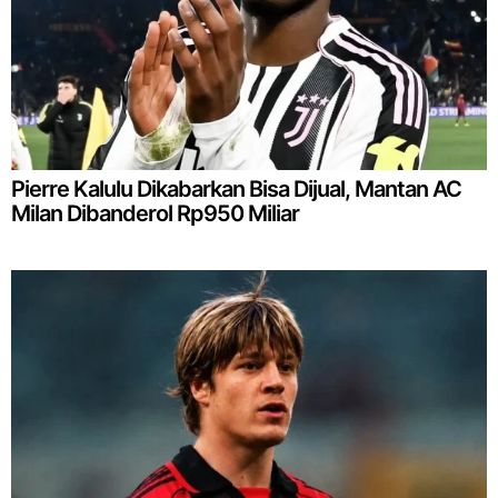
Pierre Kalulu Dikabarkan Bisa Dijual, Mantan AC
Milan Dibanderol Rp950 Miliar