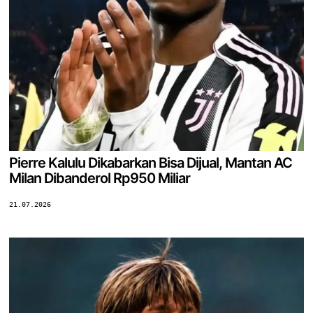
Pierre Kalulu Dikabarkan Bisa Dijual, Mantan AC
Milan Dibanderol Rp950 Miliar
21.07.2026