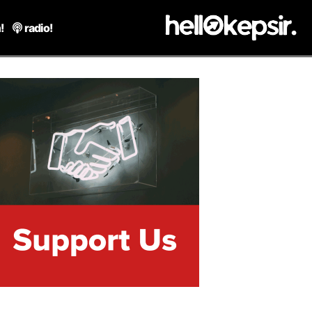
!
radio!