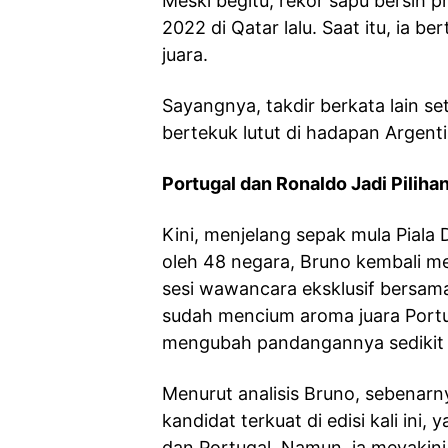
Meski begitu, rekor sapu bersih p
2022 di Qatar lalu. Saat itu, ia 
juara.
Sayangnya, takdir berkata lain s
bertekuk lutut di hadapan Argent
Portugal dan Ronaldo Jadi Piliha
Kini, menjelang sepak mula Piala 
oleh 48 negara, Bruno kembali me
sesi wawancara eksklusif bersama
sudah mencium aroma juara Portu
mengubah pandangannya sedikit p
Menurut analisis Bruno, sebenar
kandidat terkuat di edisi kali ini, 
dan Portugal. Namun, ia meyakin