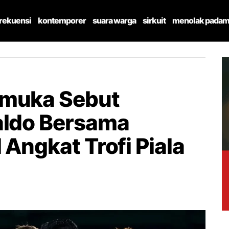
frekuensi
kontemporer
suara warga
sirkuit
menolak padam
emuka Sebut
aldo Bersama
 Angkat Trofi Piala