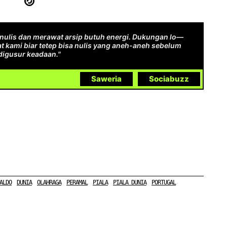
ulis dan merawat arsip butuh energi. Dukungan lo—
t kami biar tetep bisa nulis yang aneh-aneh sebelum
digusur keadaan."
Saweria
Sociabuzz
ALDO
DUNIA
OLAHRAGA
PERAMAL
PIALA
PIALA DUNIA
PORTUGAL