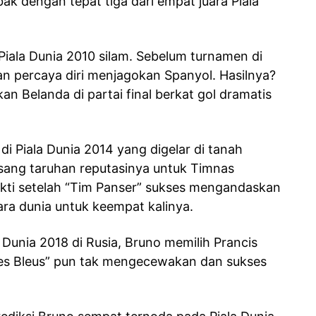
k dengan tepat tiga dari empat juara Piala
Piala Dunia 2010 silam. Sebelum turnamen di
ngan percaya diri menjagokan Spanyol. Hasilnya?
n Belanda di partai final berkat gol dramatis
i Piala Dunia 2014 yang digelar di tanah
asang taruhan reputasinya untuk Timnas
bukti setelah “Tim Panser” sukses mengandaskan
ara dunia untuk keempat kalinya.
a Dunia 2018 di Rusia, Bruno memilih Prancis
Les Bleus” pun tak mengecewakan dan sukses