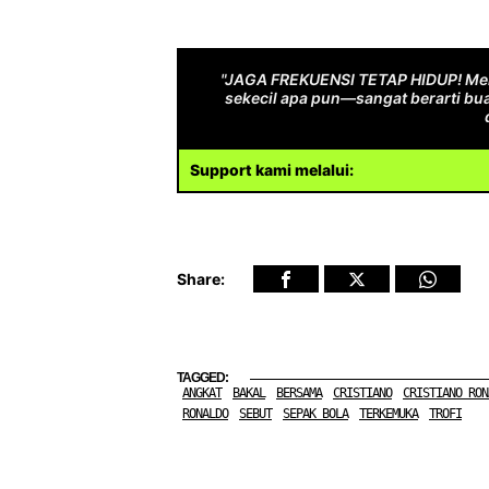
"JAGA FREKUENSI TETAP HIDUP! Men
sekecil apa pun—sangat berarti bua
Support kami melalui:
Share:
TAGGED:
ANGKAT
BAKAL
BERSAMA
CRISTIANO
CRISTIANO RON
RONALDO
SEBUT
SEPAK BOLA
TERKEMUKA
TROFI