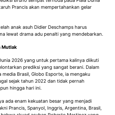
rediksi Bruno sempat ternoda pada Piala Dunia
bertaruh Prancis akan mempertahankan gelar
etelah anak asuh Didier Deschamps harus
ina lewat drama adu penalti yang mendebarkan.
n Mutlak
Dunia 2026 yang untuk pertama kalinya diikuti
lontarkan prediksi yang sangat berani. Dalam
 media Brasil, Globo Esporte, ia mengaku
gal sejak tahun 2022 dan tidak pernah
un hingga hari ini.
nya ada enam kekuatan besar yang menjadi
yakni Prancis, Spanyol, Inggris, Argentina, Brasil,
i bahwa skuad asuhan Roberto Martinez yang