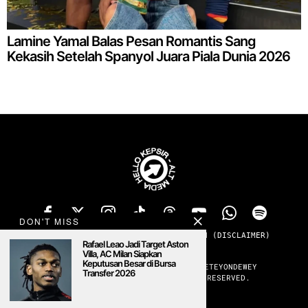
Lamine Yamal Balas Pesan Romantis Sang
Kekasih Setelah Spanyol Juara Piala Dunia 2026
DON'T MISS
TENTANG
PRIVACY
ADS
KONTAK
SANGGAHAN (DISCLAIMER)
Rafael Leao Jadi Target Aston
MENOLAK PADAM
Villa, AC Milan Siapkan
Keputusan Besar di Bursa
#ALTMEDIA #PUBLICCULTURERADIO #SETEYONDEWEY
Transfer 2026
©
2026
HELLOKEPSIR. ALL RIGHTS RESERVED.