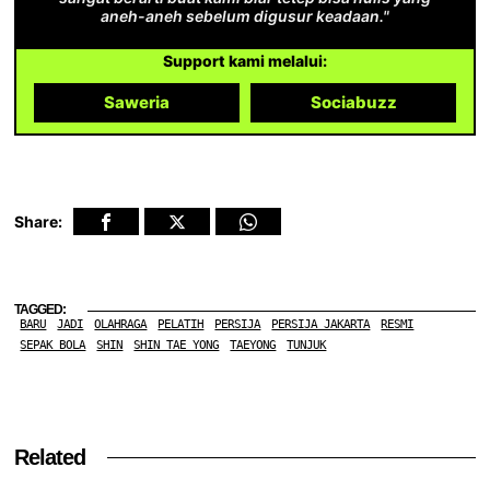
aneh-aneh sebelum digusur keadaan."
Support kami melalui:
Saweria
Sociabuzz
Share:
TAGGED:
BARU
JADI
OLAHRAGA
PELATIH
PERSIJA
PERSIJA JAKARTA
RESMI
SEPAK BOLA
SHIN
SHIN TAE YONG
TAEYONG
TUNJUK
Related