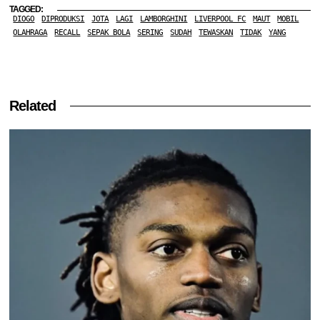
TAGGED:
DIOGO
DIPRODUKSI
JOTA
LAGI
LAMBORGHINI
LIVERPOOL FC
MAUT
MOBIL
OLAHRAGA
RECALL
SEPAK BOLA
SERING
SUDAH
TEWASKAN
TIDAK
YANG
Related