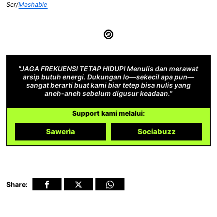
Scr/
Mashable
"JAGA FREKUENSI TETAP HIDUP! Menulis dan merawat
arsip butuh energi. Dukungan lo—sekecil apa pun—
sangat berarti buat kami biar tetep bisa nulis yang
aneh-aneh sebelum digusur keadaan."
Support kami melalui:
Saweria
Sociabuzz
Share: