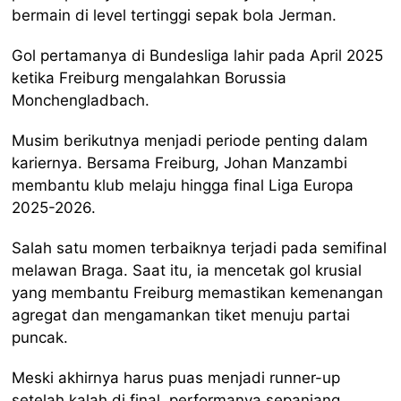
bermain di level tertinggi sepak bola Jerman.
Gol pertamanya di Bundesliga lahir pada April 2025
ketika Freiburg mengalahkan Borussia
Monchengladbach.
Musim berikutnya menjadi periode penting dalam
kariernya. Bersama Freiburg, Johan Manzambi
membantu klub melaju hingga final Liga Europa
2025-2026.
Salah satu momen terbaiknya terjadi pada semifinal
melawan Braga. Saat itu, ia mencetak gol krusial
yang membantu Freiburg memastikan kemenangan
agregat dan mengamankan tiket menuju partai
puncak.
Meski akhirnya harus puas menjadi runner-up
setelah kalah di final, performanya sepanjang