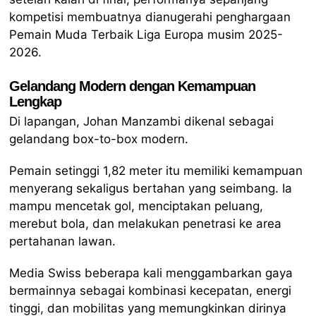
kompetisi membuatnya dianugerahi penghargaan
Pemain Muda Terbaik Liga Europa musim 2025-
2026.
Gelandang Modern dengan Kemampuan
Lengkap
Di lapangan, Johan Manzambi dikenal sebagai
gelandang box-to-box modern.
Pemain setinggi 1,82 meter itu memiliki kemampuan
menyerang sekaligus bertahan yang seimbang. Ia
mampu mencetak gol, menciptakan peluang,
merebut bola, dan melakukan penetrasi ke area
pertahanan lawan.
Media Swiss beberapa kali menggambarkan gaya
bermainnya sebagai kombinasi kecepatan, energi
tinggi, dan mobilitas yang memungkinkan dirinya