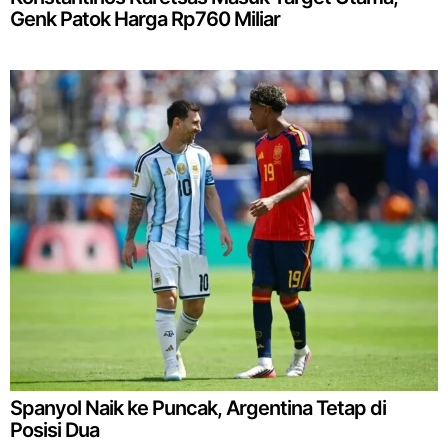
Genk Patok Harga Rp760 Miliar
Spanyol Naik ke Puncak, Argentina Tetap di
Posisi Dua