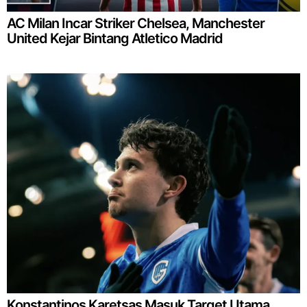
AC Milan Incar Striker Chelsea, Manchester
United Kejar Bintang Atletico Madrid
Konstantinos Karetsas Masuk Target Utama,