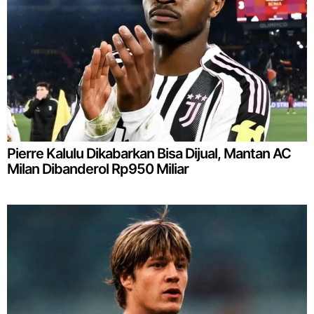
Pierre Kalulu Dikabarkan Bisa Dijual, Mantan AC
Milan Dibanderol Rp950 Miliar