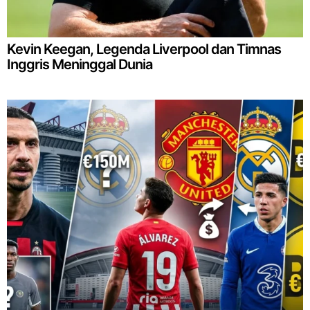
Kevin Keegan, Legenda Liverpool dan Timnas
Inggris Meninggal Dunia