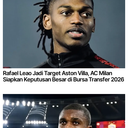
Rafael Leao Jadi Target Aston Villa, AC Milan
Siapkan Keputusan Besar di Bursa Transfer 2026