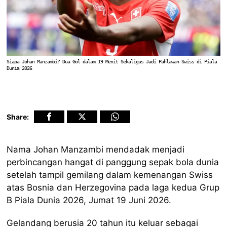
Siapa Johan Manzambi? Dua Gol dalam 19 Menit Sekaligus Jadi Pahlawan Swiss di Piala
Dunia 2026
Share:
Nama Johan Manzambi mendadak menjadi
perbincangan hangat di panggung sepak bola dunia
setelah tampil gemilang dalam kemenangan Swiss
atas Bosnia dan Herzegovina pada laga kedua Grup
B Piala Dunia 2026, Jumat 19 Juni 2026.
Gelandang berusia 20 tahun itu keluar sebagai