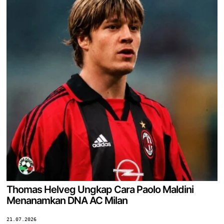
Thomas Helveg Ungkap Cara Paolo Maldini
Menanamkan DNA AC Milan
21.07.2026