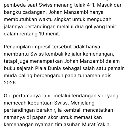
pembeda saat Swiss menang telak 4-1. Masuk dari
bangku cadangan, Johan Manzambi hanya
membutuhkan waktu singkat untuk mengubah
jalannya pertandingan melalui dua gol yang lahir
dalam rentang 19 menit.
Penampilan impresif tersebut tidak hanya
membantu Swiss kembali ke jalur kemenangan,
tetapi juga menempatkan Johan Manzambi dalam
buku sejarah Piala Dunia sebagai salah satu pemain
muda paling berpengaruh pada turnamen edisi
2026.
Gol pertamanya lahir melalui tendangan voli yang
memecah kebuntuan Swiss. Menjelang
pertandingan berakhir, ia kembali mencatatkan
namanya di papan skor untuk memastikan
kemenangan nyaman tim asuhan Murat Yakin.