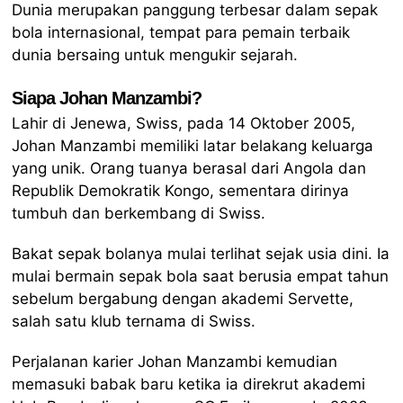
Dunia merupakan panggung terbesar dalam sepak
bola internasional, tempat para pemain terbaik
dunia bersaing untuk mengukir sejarah.
Siapa Johan Manzambi?
Lahir di Jenewa, Swiss, pada 14 Oktober 2005,
Johan Manzambi memiliki latar belakang keluarga
yang unik. Orang tuanya berasal dari Angola dan
Republik Demokratik Kongo, sementara dirinya
tumbuh dan berkembang di Swiss.
Bakat sepak bolanya mulai terlihat sejak usia dini. Ia
mulai bermain sepak bola saat berusia empat tahun
sebelum bergabung dengan akademi Servette,
salah satu klub ternama di Swiss.
Perjalanan karier Johan Manzambi kemudian
memasuki babak baru ketika ia direkrut akademi