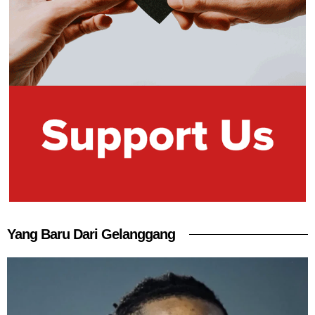
Yang Baru Dari Gelanggang