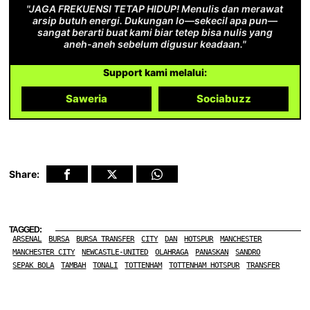
"JAGA FREKUENSI TETAP HIDUP! Menulis dan merawat
arsip butuh energi. Dukungan lo—sekecil apa pun—
sangat berarti buat kami biar tetep bisa nulis yang
aneh-aneh sebelum digusur keadaan."
Support kami melalui:
Saweria
Sociabuzz
Share:
TAGGED:
ARSENAL
BURSA
BURSA TRANSFER
CITY
DAN
HOTSPUR
MANCHESTER
MANCHESTER CITY
NEWCASTLE-UNITED
OLAHRAGA
PANASKAN
SANDRO
SEPAK BOLA
TAMBAH
TONALI
TOTTENHAM
TOTTENHAM HOTSPUR
TRANSFER