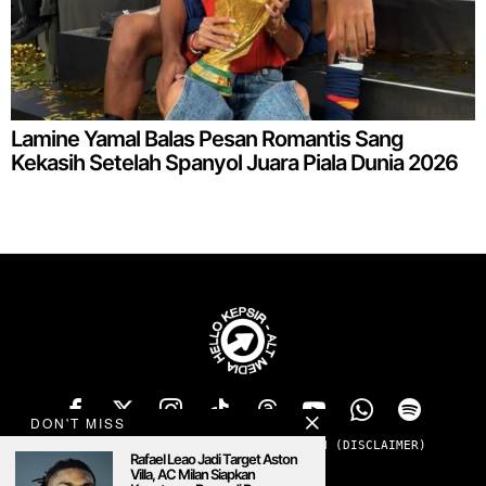
Lamine Yamal Balas Pesan Romantis Sang
Kekasih Setelah Spanyol Juara Piala Dunia 2026
DON'T MISS
TENTANG
PRIVACY
ADS
KONTAK
SANGGAHAN (DISCLAIMER)
Rafael Leao Jadi Target Aston
MENOLAK PADAM
Villa, AC Milan Siapkan