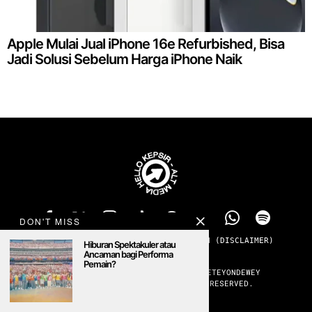
Apple Mulai Jual iPhone 16e Refurbished, Bisa
Jadi Solusi Sebelum Harga iPhone Naik
DON'T MISS
TENTANG
PRIVACY
ADS
KONTAK
SANGGAHAN (DISCLAIMER)
Hiburan Spektakuler atau
MENOLAK PADAM
Ancaman bagi Performa
Pemain?
#ALTMEDIA #PUBLICCULTURERADIO #SETEYONDEWEY
©
2026
HELLOKEPSIR. ALL RIGHTS RESERVED.