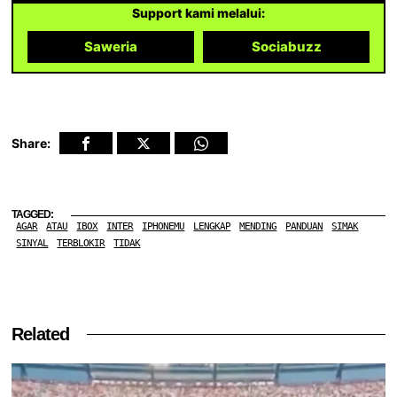
Support kami melalui:
Saweria
Sociabuzz
Share:
TAGGED:
AGAR
ATAU
IBOX
INTER
IPHONEMU
LENGKAP
MENDING
PANDUAN
SIMAK
SINYAL
TERBLOKIR
TIDAK
Related