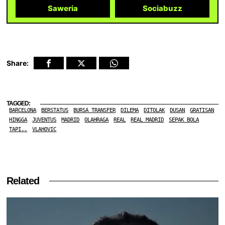
Saweria
Sociabuzz
Share:
TAGGED:
BARCELONA
BERSTATUS
BURSA TRANSFER
DILEMA
DITOLAK
DUSAN
GRATISAN
HINGGA
JUVENTUS
MADRID
OLAHRAGA
REAL
REAL MADRID
SEPAK BOLA
TAPI..
VLAHOVIC
Related