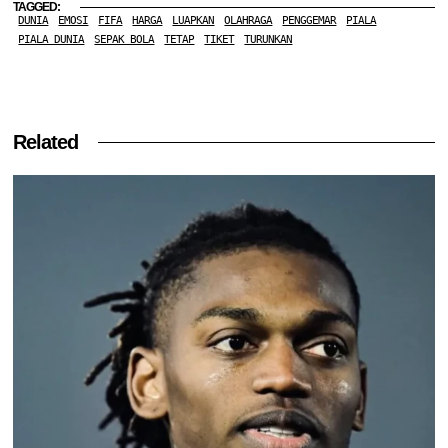
TAGGED:
DUNIA
EMOSI
FIFA
HARGA
LUAPKAN
OLAHRAGA
PENGGEMAR
PIALA
PIALA DUNIA
SEPAK BOLA
TETAP
TIKET
TURUNKAN
Related