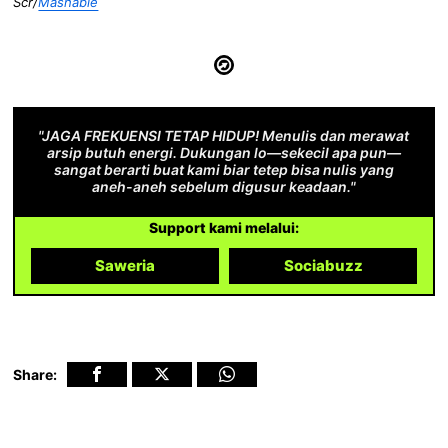
Scr/
Mashable
"JAGA FREKUENSI TETAP HIDUP! Menulis dan merawat
arsip butuh energi. Dukungan lo—sekecil apa pun—
sangat berarti buat kami biar tetep bisa nulis yang
aneh-aneh sebelum digusur keadaan."
Support kami melalui:
Saweria
Sociabuzz
Share: