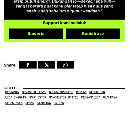
arsip butuh energi. Dukungan lo—sekecil apa pun—
sangat berarti buat kami biar tetep bisa nulis yang
aneh-aneh sebelum digusur keadaan."
Support kami melalui:
Saweria
Sociabuzz
Share:
TAGGED:
BENJAMIN
BENJAMIN SESKO
BURSA TRANSFER
DENGAN
KEHADIRAN
LIGA INGGRIS
MANCHESTER
MANCHESTER UNITED
MENGANALISA
OLAHRAGA
SEPAK BOLA
SESKO
STARTING
UNITED