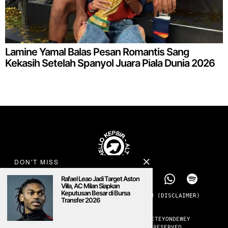
Lamine Yamal Balas Pesan Romantis Sang
Kekasih Setelah Spanyol Juara Piala Dunia 2026
DON'T MISS
Rafael Leao Jadi Target Aston
Villa, AC Milan Siapkan
Keputusan Besar di Bursa
TENTANG
PRIVACY
ADS
KONTAK
SANGGAHAN (DISCLAIMER)
Transfer 2026
MENOLAK PADAM
#ALTMEDIA #PUBLICCULTURERADIO #SETEYONDEWEY
©
2026
HELLOKEPSIR. ALL RIGHTS RESERVED.