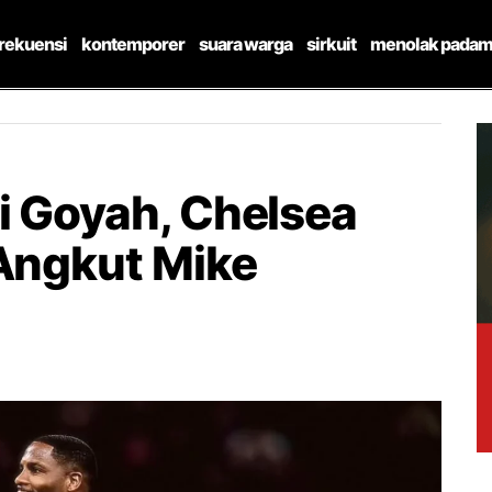
frekuensi
kontemporer
suara warga
sirkuit
menolak padam
i Goyah, Chelsea
 Angkut Mike