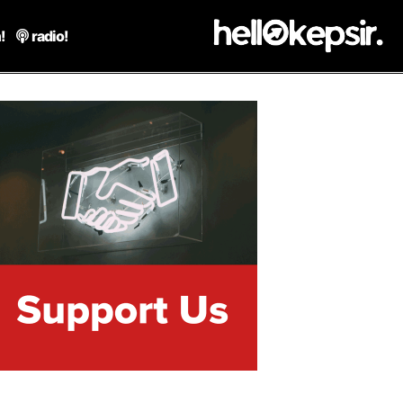
!
radio!