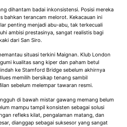
ang dihantam badai inkonsistensi. Posisi mereka
ns bahkan terancam melorot. Kekacauan ini
r penting menjadi abu-abu, tak terkecuali
i ambisi prestasinya, sangat realistis bagi
aki dari San Siro.
memantau situasi terkini Maignan. Klub London
gumi kualitas sang kiper dan paham betul
indah ke Stamford Bridge sebelum akhirnya
 Blues memilih bersikap tenang sambil
ilan sebelum melempar tawaran resmi.
tangguh di bawah mistar gawang memang belum
belum mampu tampil konsisten sebagai solusi
ngan refleks kilat, pengalaman matang, dan
besar, dianggap sebagai suksesor yang sangat