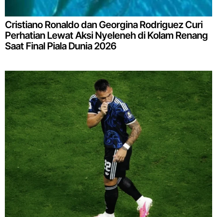
Cristiano Ronaldo dan Georgina Rodriguez Curi
Perhatian Lewat Aksi Nyeleneh di Kolam Renang
Saat Final Piala Dunia 2026