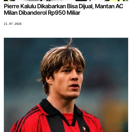
Pierre Kalulu Dikabarkan Bisa Dijual, Mantan AC
Milan Dibanderol Rp950 Miliar
21.07.2026