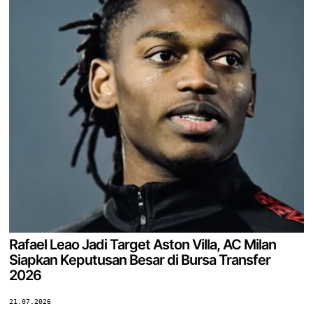
Rafael Leao Jadi Target Aston Villa, AC Milan
Siapkan Keputusan Besar di Bursa Transfer
2026
21.07.2026