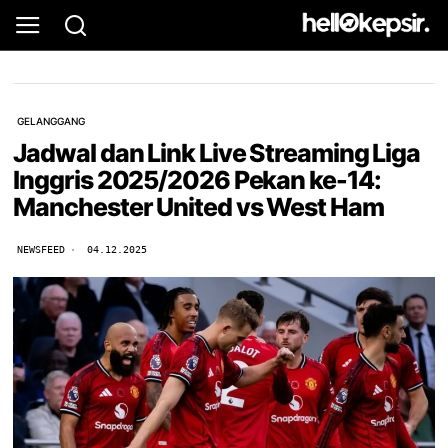
GELANGGANG
Jadwal dan Link Live Streaming Liga
Inggris 2025/2026 Pekan ke-14:
Manchester United vs West Ham
NEWSFEED
04.12.2025