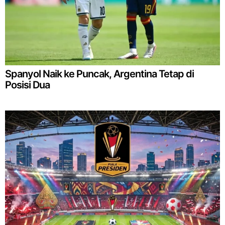
Spanyol Naik ke Puncak, Argentina Tetap di
Posisi Dua