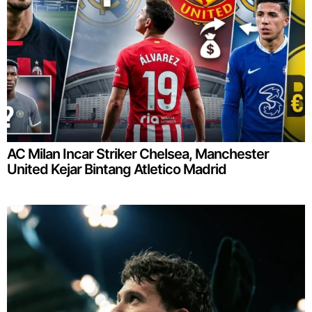
AC Milan Incar Striker Chelsea, Manchester
United Kejar Bintang Atletico Madrid