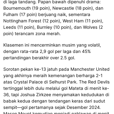
di laga tandang. Papan bawah dipenuhi drama:
Bournemouth (19 poin), Newcastle (18 poin), dan
Fulham (17 poin) berjuang naik, sementara
Nottingham Forest (12 poin), West Ham (11 poin),
Leeds (11 poin), Burnley (10 poin), dan Wolves (2
poin) terancam zona merah.
Klasemen ini mencerminkan musim yang volatil,
dengan rata-rata 2,9 gol per laga dan 45%
pertandingan berakhir over 2.5 gol.
Sorotan pekan ke-13 jatuh pada Manchester United
yang akhirnya meraih kemenangan berharga 2-1
atas Crystal Palace di Selhurst Park. The Red Devils
tertinggal lebih dulu melalui gol Mateta di menit ke-
36, tapi Joshua Zirkzee menyamakan kedudukan di
babak kedua dengan tendangan keras dari sudut
sempit—gol pertamanya sejak Desember 2024.
Mason Mount kemudian menjadi pahlawan di menit