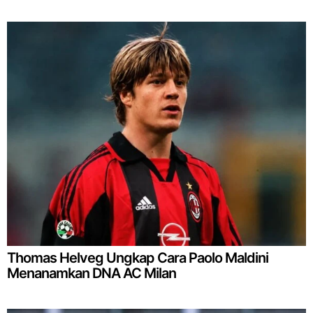
Thomas Helveg Ungkap Cara Paolo Maldini
Menanamkan DNA AC Milan