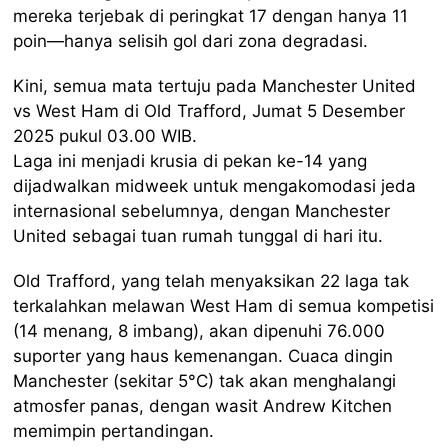
mereka terjebak di peringkat 17 dengan hanya 11
poin—hanya selisih gol dari zona degradasi.
Kini, semua mata tertuju pada Manchester United
vs West Ham di Old Trafford, Jumat 5 Desember
2025 pukul 03.00 WIB.
Laga ini menjadi krusia di pekan ke-14 yang
dijadwalkan midweek untuk mengakomodasi jeda
internasional sebelumnya, dengan Manchester
United sebagai tuan rumah tunggal di hari itu.
Old Trafford, yang telah menyaksikan 22 laga tak
terkalahkan melawan West Ham di semua kompetisi
(14 menang, 8 imbang), akan dipenuhi 76.000
suporter yang haus kemenangan. Cuaca dingin
Manchester (sekitar 5°C) tak akan menghalangi
atmosfer panas, dengan wasit Andrew Kitchen
memimpin pertandingan.