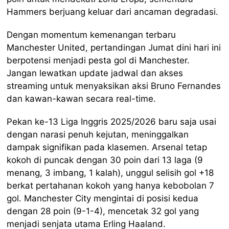
Hammers berjuang keluar dari ancaman degradasi.
Dengan momentum kemenangan terbaru
Manchester United, pertandingan Jumat dini hari ini
berpotensi menjadi pesta gol di Manchester.
Jangan lewatkan update jadwal dan akses
streaming untuk menyaksikan aksi Bruno Fernandes
dan kawan-kawan secara real-time.
Pekan ke-13 Liga Inggris 2025/2026 baru saja usai
dengan narasi penuh kejutan, meninggalkan
dampak signifikan pada klasemen. Arsenal tetap
kokoh di puncak dengan 30 poin dari 13 laga (9
menang, 3 imbang, 1 kalah), unggul selisih gol +18
berkat pertahanan kokoh yang hanya kebobolan 7
gol. Manchester City mengintai di posisi kedua
dengan 28 poin (9-1-4), mencetak 32 gol yang
menjadi senjata utama Erling Haaland.