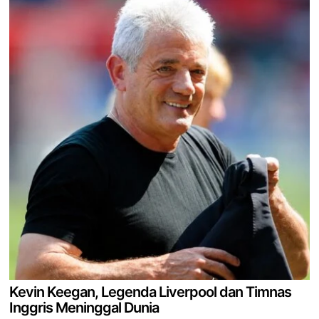
Kevin Keegan, Legenda Liverpool dan Timnas
Inggris Meninggal Dunia