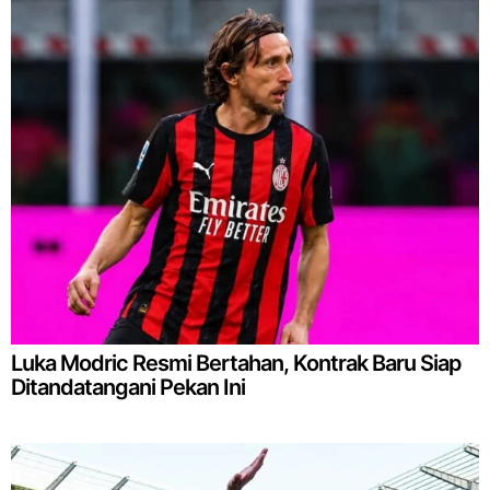
Luka Modric Resmi Bertahan, Kontrak Baru Siap
Ditandatangani Pekan Ini