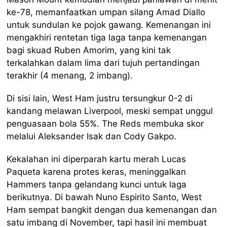
ke-78, memanfaatkan umpan silang Amad Diallo
untuk sundulan ke pojok gawang. Kemenangan ini
mengakhiri rentetan tiga laga tanpa kemenangan
bagi skuad Ruben Amorim, yang kini tak
terkalahkan dalam lima dari tujuh pertandingan
terakhir (4 menang, 2 imbang).
Di sisi lain, West Ham justru tersungkur 0-2 di
kandang melawan Liverpool, meski sempat unggul
penguasaan bola 55%. The Reds membuka skor
melalui Aleksander Isak dan Cody Gakpo.
Kekalahan ini diperparah kartu merah Lucas
Paqueta karena protes keras, meninggalkan
Hammers tanpa gelandang kunci untuk laga
berikutnya. Di bawah Nuno Espirito Santo, West
Ham sempat bangkit dengan dua kemenangan dan
satu imbang di November, tapi hasil ini membuat