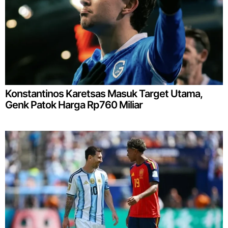
Konstantinos Karetsas Masuk Target Utama,
Genk Patok Harga Rp760 Miliar