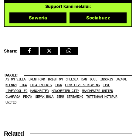
Support kami melalui:
Saweria
Sociabuzz
Share:
TAGGED:
ASTON VILLA
BRENTFORD
BRIGHTON
CHELSEA
DAN
DUEL
INGGRIS
JADWAL
KEENAM
LIGA
LIGA INGGRIS
LINK
LINK LIVE STREAMING
LIVE
LIVERPOOL FC
MANCHESTER
MANCHESTER CITY
MANCHESTER UNITED
OLAHRAGA
PEKAN
SEPAK BOLA
SERU
STREAMING
TOTTENHAM HOTSPUR
UNITED
Related