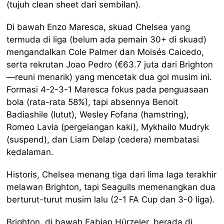
(tujuh clean sheet dari sembilan).
Di bawah Enzo Maresca, skuad Chelsea yang
termuda di liga (belum ada pemain 30+ di skuad)
mengandalkan Cole Palmer dan Moisés Caicedo,
serta rekrutan Joao Pedro (€63.7 juta dari Brighton
—reuni menarik) yang mencetak dua gol musim ini.
Formasi 4-2-3-1 Maresca fokus pada penguasaan
bola (rata-rata 58%), tapi absennya Benoit
Badiashile (lutut), Wesley Fofana (hamstring),
Romeo Lavia (pergelangan kaki), Mykhailo Mudryk
(suspend), dan Liam Delap (cedera) membatasi
kedalaman.
Historis, Chelsea menang tiga dari lima laga terakhir
melawan Brighton, tapi Seagulls memenangkan dua
berturut-turut musim lalu (2-1 FA Cup dan 3-0 liga).
Brighton, di bawah Fabian Hürzeler, berada di